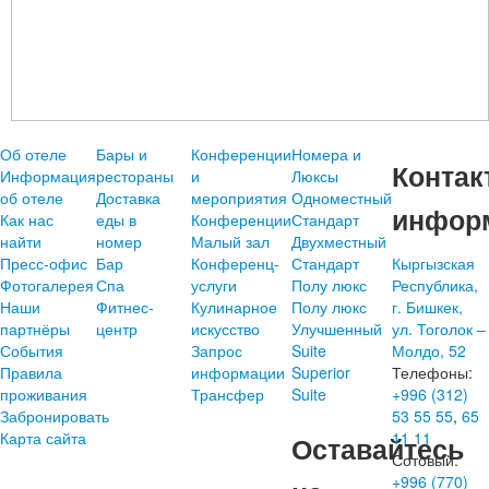
Об отеле
Бары и
Конференции
Номера и
Контак
Информация
рестораны
и
Люксы
об отеле
Доставка
мероприятия
Одноместный
инфор
Как нас
еды в
Конференции
Стандарт
найти
номер
Малый зал
Двухместный
Пресс-офис
Бар
Конференц-
Стандарт
Кыргызская
Фотогалерея
Спа
услуги
Полу люкс
Республика,
Наши
Фитнес-
Кулинарное
Полу люкс
г. Бишкек,
партнёры
центр
искусство
Улучшенный
ул. Тоголок –
События
Запрос
Suite
Молдо, 52
Правила
информации
Superior
Телефоны:
проживания
Трансфер
Suite
+996 (312)
Забронировать
53 55 55
,
65
Карта сайта
11 11
Оставайтесь
Сотовый:
+996 (770)