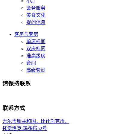
小厅
会务服务
美食文化
提问信息
客房与套房
单床标间
双床标间
准高级房
套间
高级套间
请保持联系
联系方式
吉尔吉斯共和国，比什凯克市，
托贡洛克-玛多街52号