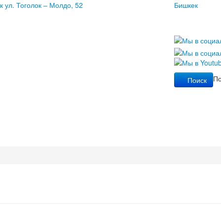
к ул. Тоголок – Молдо, 52
Бишкек
По
Поиск